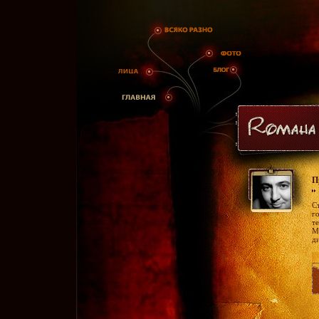
П
С
г
т
М
д